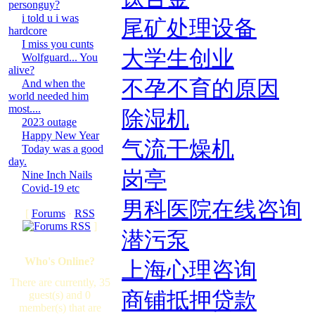
personguy?
i told u i was
尾矿处理设备
hardcore
I miss you cunts
大学生创业
Wolfguard... You
alive?
不孕不育的原因
And when the
world needed him
most....
除湿机
2023 outage
Happy New Year
气流干燥机
Today was a good
day.
岗亭
Nine Inch Nails
Covid-19 etc
男科医院在线咨询
[
Forums
·
RSS
]
潜污泵
Who's Online?
上海心理咨询
There are currently, 35
商铺抵押贷款
guest(s) and 0
member(s) that are