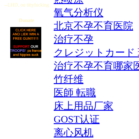
--LHD, on tittyfucking
氧气分析仪
Donate
北京不孕不育医院
治疗不孕
クレジットカード 
治疗不孕不育哪家
竹纤维
医師 転職
床上用品厂家
GOST认证
离心风机