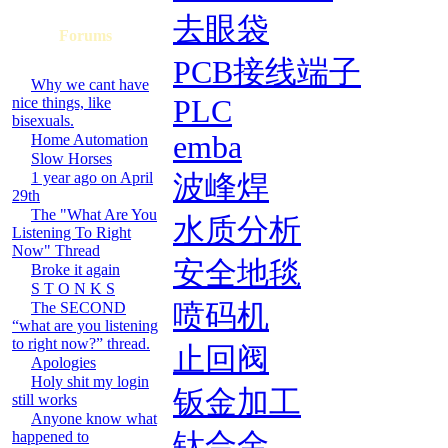
去眼袋
Forums
PCB接线端子
Why we cant have
nice things, like
PLC
bisexuals.
emba
Home Automation
Slow Horses
1 year ago on April
波峰焊
29th
The "What Are You
水质分析
Listening To Right
Now" Thread
安全地毯
Broke it again
S T O N K S
The SECOND
喷码机
“what are you listening
to right now?” thread.
止回阀
Apologies
Holy shit my login
钣金加工
still works
Anyone know what
happened to
钛合金