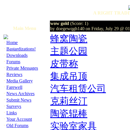
A RIGHT TRADI
wow gold
(Score: 1)
Main Menu
by doegewqgh140 on Friday, July 29 @ 0
蜂窝陶瓷
·
Home
·
主题公园
Bastardizations!
·
Downloads
·
皮带称
Forums
·
Private Messages
·
集成吊顶
Reviews
·
Media Gallery
汽车租赁公司
·
Farewell
·
News Archives
克莉丝汀
·
Submit News
·
Surveys
陶瓷辊棒
·
Links
·
Your Account
实验室家具
·
Old Forums