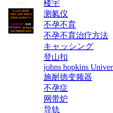
楼宇
Donate
测氡仪
不孕不育
不孕不育治疗方法
キャッシング
登山扣
johns hopkins Univer
施耐德变频器
不孕症
网带炉
导轨