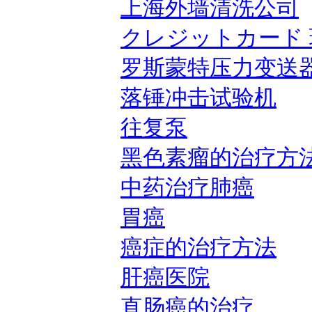
上海外墙清洗公司
クレジットカード 
罗斯蒙特压力变送
落锤冲击试验机
往复泵
黑色素瘤的治疗方
中药治疗肺癌
胃癌
癌症的治疗方法
肝癌医院
直肠癌的治疗