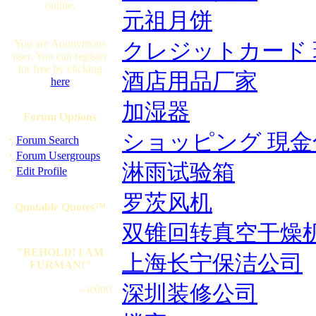
online.
元祖月饼
You are Anonymous
クレジットカード
user. You can register
for free by clicking
酒店用品厂家
here
加湿器
Forum Options
ショッピング 現金
·
Forum Search
·
Forum Usergroups
淋雨试验箱
·
Edit Profile
罗茨风机
Quotable Quotes™
双锥回转真空干燥
"BEHOLD! I AM
上海长宁保洁公司
FURMAN!"
深圳装修公司
--ic0n0