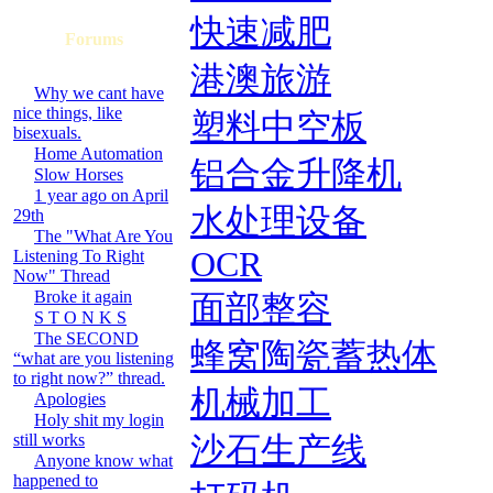
快速减肥
Forums
港澳旅游
Why we cant have
nice things, like
塑料中空板
bisexuals.
Home Automation
铝合金升降机
Slow Horses
1 year ago on April
水处理设备
29th
The "What Are You
OCR
Listening To Right
Now" Thread
Broke it again
面部整容
S T O N K S
The SECOND
蜂窝陶瓷蓄热体
“what are you listening
to right now?” thread.
机械加工
Apologies
Holy shit my login
still works
沙石生产线
Anyone know what
happened to