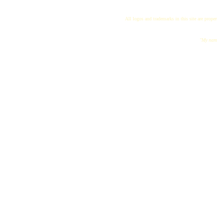
All logos and trademarks in this site are proper
"My name