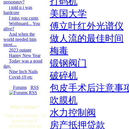
打码机
personguy?
i told u i was
美国大学
hardcore
I miss you cunts
Wolfguard... You
傅立叶红外光谱仪
alive?
And when the
做人流的最佳时间
world needed him
most....
梅毒
2023 outage
Happy New Year
锻钢阀门
Today was a good
day.
Nine Inch Nails
破碎机
Covid-19 etc
包皮手术后注意事
[
Forums
·
RSS
]
吹膜机
Who's Online?
水力控制阀
There are currently, 35
guest(s) and 0
房产抵押贷款
member(s) that are