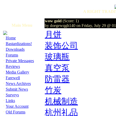
A RIGHT TRADI
wow gold
(Score: 1)
Main Menu
by doegewqgh140 on Friday, July 29 @ 0
月饼
·
Home
·
装饰公司
Bastardizations!
·
Downloads
·
玻璃瓶
Forums
·
Private Messages
·
真空泵
Reviews
·
Media Gallery
防雷器
·
Farewell
·
News Archives
竹炭
·
Submit News
·
Surveys
机械制造
·
Links
·
Your Account
杭州礼品
·
Old Forums